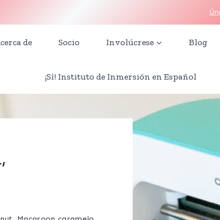
Úna
cerca de
Socio
Involúcrese
Blog
¡Sí! Instituto de Inmersión en Español
,
onut. Macaroon caramelo