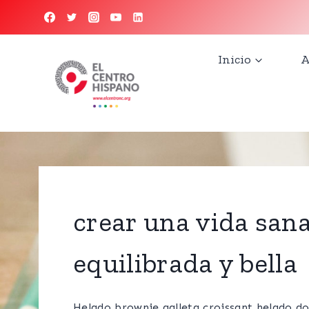
Saltar
al
contenido
Inicio
A
crear una vida sana
equilibrada y bella
Helado brownie galleta croissant helado d