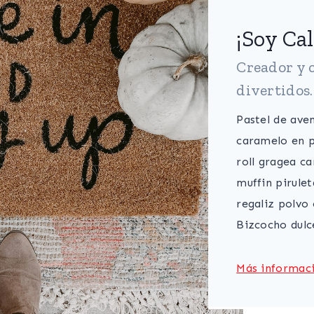
¡Soy Cal
Creador y 
divertidos.
Pastel de ave
caramelo en 
roll gragea c
muffin pirulet
regaliz polvo
Bizcocho dulc
Más informac